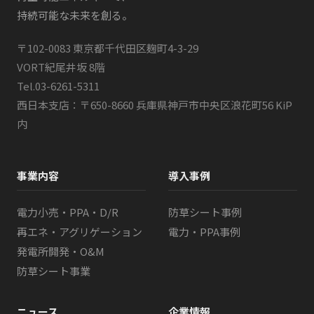
持続可能な未来を創る。
〒102-0083 東京都千代田区麹町4-3-29
VORT紀尾井坂 8階
Tel.
03-6261-5311
西日本支店：〒650-8660 兵庫県神戸市中央区浪花町56 KiP
内
事業内容
導入事例
電力小売・PPA・D/R
防草シート事例
再エネ・アグリゲーション
電力・PPA事例
発電所開発・O&M
防草シート事業
ニュース
企業情報