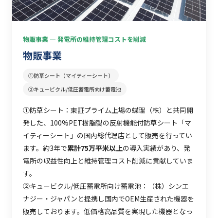
物販事業 ― 発電所の維持管理コストを削減
物販事業
①防草シート（マイティーシート）
②キュービクル/低圧蓄電所向け蓄電池
①防草シート：東証プライム上場の蝶理（株）と共同開
発した、100%PET樹脂製の反射機能付防草シート「マ
イティーシート」の国内総代理店として販売を行ってい
ます。約3年で
累計75万平米以上
の導入実績があり、発
電所の収益性向上と維持管理コスト削減に貢献していま
す。
②キュービクル/低圧蓄電所向け蓄電池：（株）シンエ
ナジー・ジャパンと提携し国内でOEM生産された機器を
販売しております。低価格高品質を実現した機器となっ