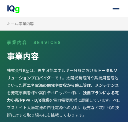
IQ
g
ホーム
事業内容
›
事業内容 · SERVICES
事業内容
株式会社IQgは、再生可能エネルギー分野における
トータルソ
リューションプロバイダー
です。太陽光発電所や系統用蓄電池
といった
再エネ電源の開発や買収から施工管理、メンテナンス
を発電事業者様や案件デベロッパー様に、
独自プランによる電
力小売やPPA・D/R事業
を電力需要家様に展開しています。ペロ
ブスカイト太陽電池の自社電源への活用、販売など次世代の技
術に対する取り組みにも挑戦しております。