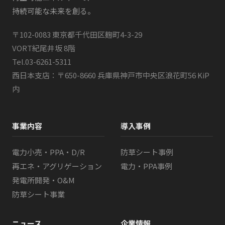
持続可能な未来を創る。
〒102-0083 東京都千代田区麹町4-3-29
VORT紀尾井坂 8階
Tel.
03-6261-5311
西日本支店：〒650-8660 兵庫県神戸市中央区浪花町56 KiP
内
事業内容
導入事例
電力小売・PPA・D/R
防草シート事例
再エネ・アグリゲーション
電力・PPA事例
発電所開発・O&M
防草シート事業
ニュース
企業情報