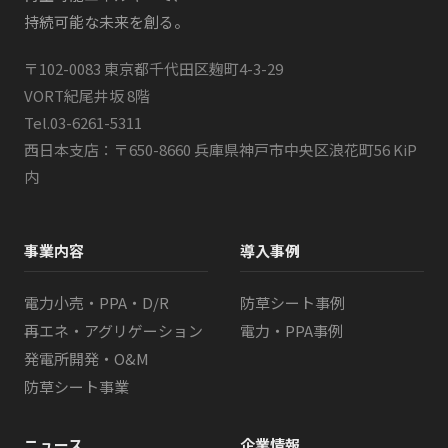
持続可能な未来を創る。
〒102-0083 東京都千代田区麹町4-3-29
VORT紀尾井坂 8階
Tel.
03-6261-5311
西日本支店：〒650-8660 兵庫県神戸市中央区浪花町56 KiP
内
事業内容
導入事例
電力小売・PPA・D/R
防草シート事例
再エネ・アグリゲーション
電力・PPA事例
発電所開発・O&M
防草シート事業
ニュース
企業情報