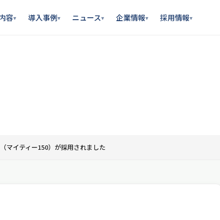
内容
導入事例
ニュース
企業情報
採用情報
▾
▾
▾
▾
▾
ト（マイティー150）が採用されました