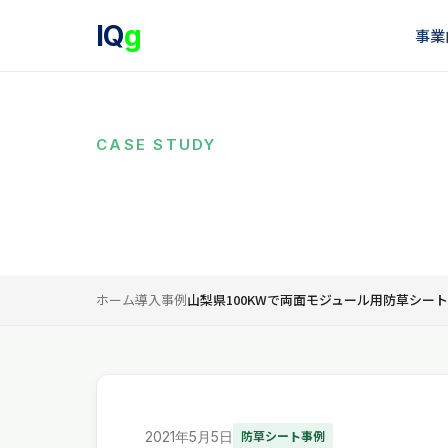
IQ
g
事業
CASE STUDY
導入事例
ホーム
導入事例
山梨県100KWで両面モジュール用防草シー
防草シート事例
2021年5月5日